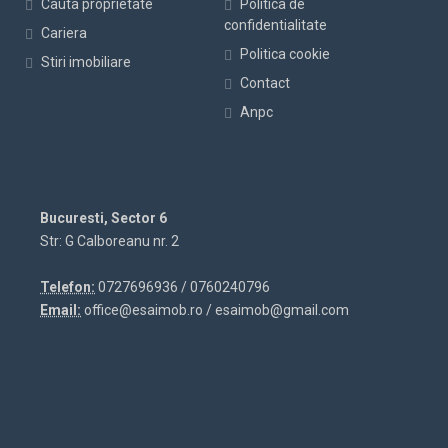
Cauta proprietate
Politica de
confidentialitate
Cariera
Politica cookie
Stiri imobiliare
Contact
Anpc
Bucuresti, Sector 6
Str: G Calboreanu nr. 2
Telefon:
0727696936 / 0760240796
Email:
office@esaimob.ro / esaimob@gmail.com