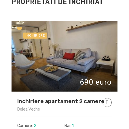
PROPRIETATI DE INCHIRIAT
INCHIRIERE
o
690 euro
Inchiriere apartament 2 camere
F
Delea Veche
C
Camere:
2
Bai:
1