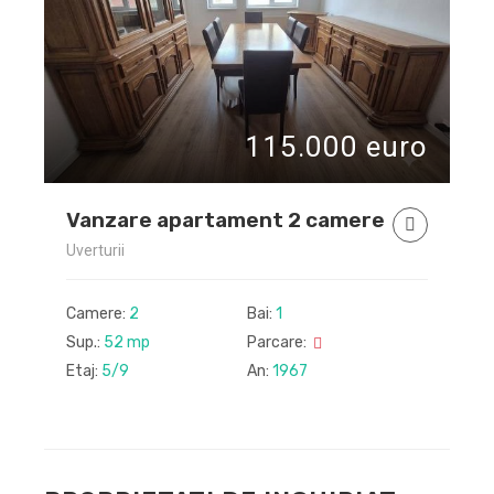
o
115.000 euro
Vanzare apartament 2 camere
Uverturii
V
Camere:
2
Bai:
1
C
Sup.:
52 mp
Parcare:
S
Etaj:
5/9
An:
1967
E