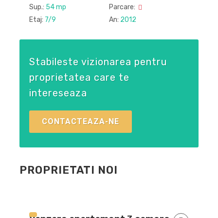
S
Sup.:
54 mp
Parcare:
E
Etaj:
7/9
An:
2012
Stabileste vizionarea pentru
proprietatea care te
intereseaza
CONTACTEAZA-NE
PROPRIETATI NOI
o
219.000 euro