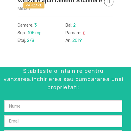
Vanzare apartament 3 camere
VANZARE
Militari
Camere:
3
Bai:
2
Sup.:
105 mp
Parcare:
Etaj:
2/8
An:
2019
Stabileste o intalnire pentru
vanzarea,inchirierea sau cumpararea unei
F
proprietati:
C
S
E