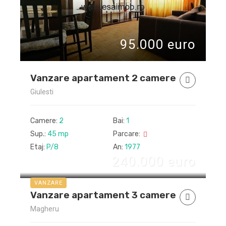
95.000 euro
Vanzare apartament 2 camere
Giulesti
Camere:
2
Bai:
1
Sup.:
45 mp
Parcare:
Etaj:
P/8
An:
1977
240.000 euro
VANZARE
Vanzare apartament 3 camere
Magheru