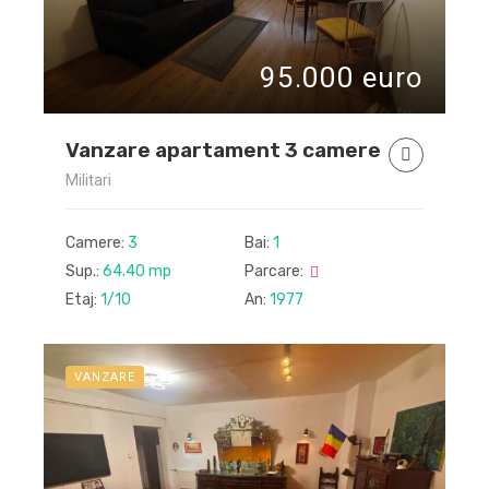
95.000 euro
Vanzare apartament 3 camere
Militari
Camere:
3
Bai:
1
Sup.:
64.40 mp
Parcare:
Etaj:
1/10
An:
1977
VANZARE