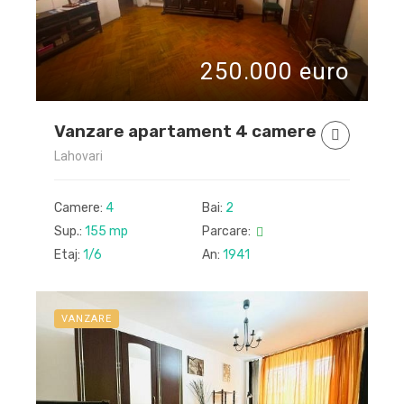
250.000 euro
Vanzare apartament 4 camere
Lahovari
Camere:
4
Bai:
2
Sup.:
155 mp
Parcare:
Etaj:
1/6
An:
1941
VANZARE