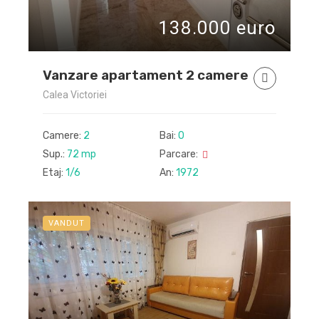
138.000 euro
Vanzare apartament 2 camere
Calea Victoriei
Camere:
2
Bai:
0
Sup.:
72 mp
Parcare:
Etaj:
1/6
An:
1972
VANDUT