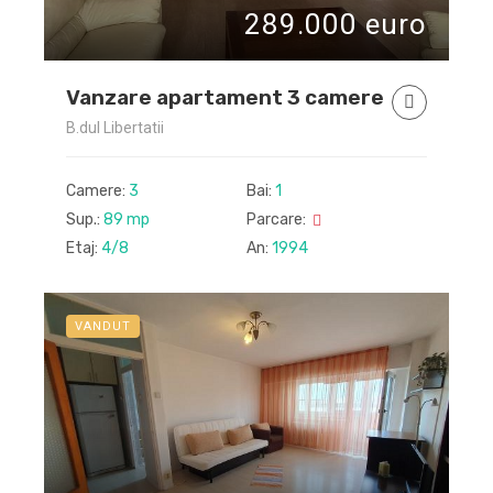
289.000 euro
Vanzare apartament 3 camere
B.dul Libertatii
Camere:
3
Bai:
1
Sup.:
89 mp
Parcare:
Etaj:
4/8
An:
1994
VANDUT